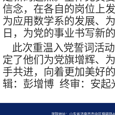
信念，在各自的岗位上
为应用数学系的发展、
日，为党的事业书写新
此次重温入党誓词活动
定了他们为党旗增辉、
手共进，向着更加美好的
辑：彭增博 终审：安起
学院地址：山东省济南市市中区舜耕路4