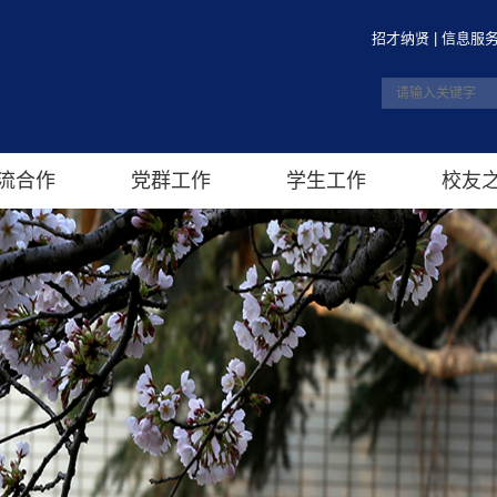
招才纳贤
|
信息服
流合作
党群工作
学生工作
校友