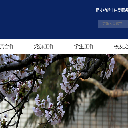
招才纳贤
|
信息服
流合作
党群工作
学生工作
校友